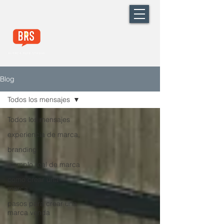
Blog
Todos los mensajes
Todos los mensajes
experiencia de marca,
branding
ejemplo real de marca
como crear una
marca
pasos para crear una
marca venda