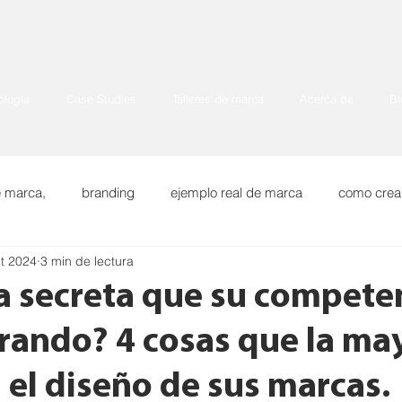
logía
Case Studies
Talleres de marca
Acerca de
Bl
e marca,
branding
ejemplo real de marca
como crea
t 2024
3 min de lectura
a
BRAND STORY
Marcas para exportar
a secreta que su compete
rando? 4 cosas que la ma
 el diseño de sus marcas.