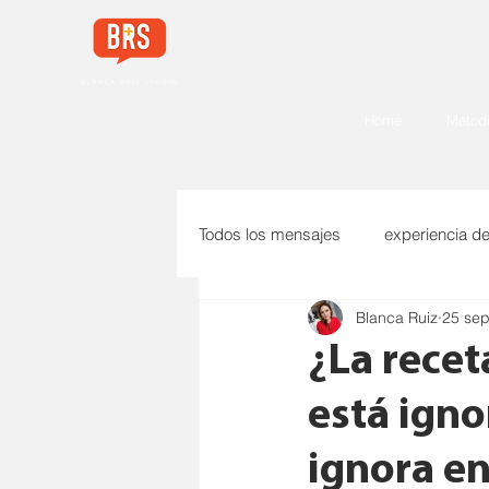
Home
Metodo
Todos los mensajes
experiencia d
Blanca Ruiz
25 sep
pasos para crear una marca vend
¿La recet
está igno
ignora en