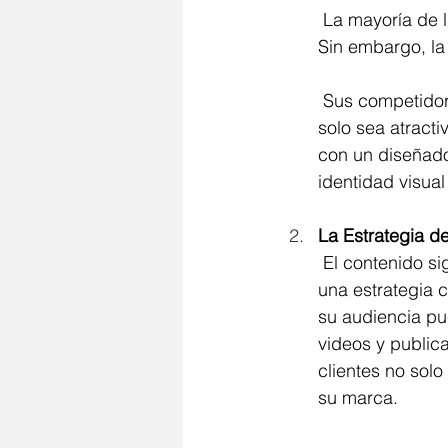
 La mayoría de las marcas se apegan a diseños tradicionales y fórmulas probadas. 
Sin embargo, la 
 Sus competidores pueden estar descuidando la importancia de un diseño que no 
solo sea atracti
con un diseñado
identidad visua
La Estrategia d
 El contenido sigue siendo rey, pero muchos competidores se centran en publicar sin 
una estrategia 
su audiencia pue
videos y public
clientes no solo
su marca.