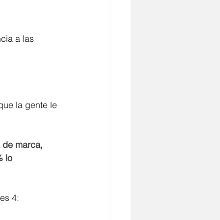
cia a las 
ue la gente le 
a de marca, 
 lo 
es 4: