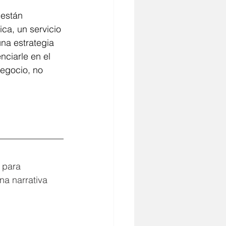
 están 
ca, un servicio 
una estrategia 
ciarle en el 
egocio, no 
 para 
na narrativa 