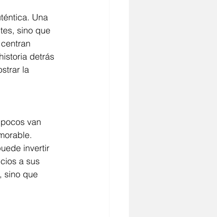
morable. 
ede invertir 
cios a sus 
, sino que 