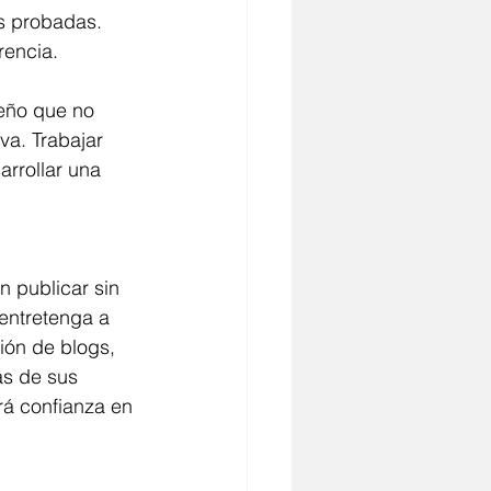
rencia.
va. Trabajar 
rrollar una 
entretenga a 
ión de blogs, 
as de sus 
irá confianza en 