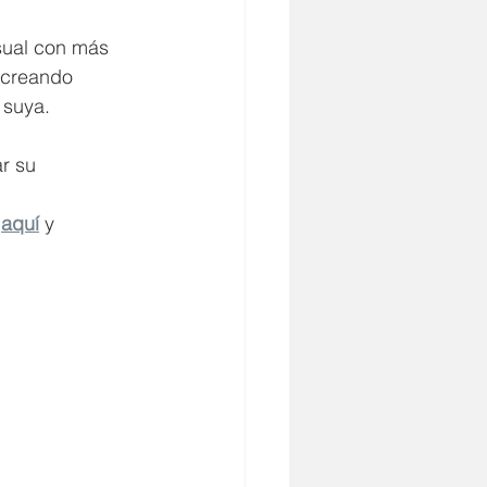
sual con más 
 creando 
 suya.
r su 
 
aquí
y 