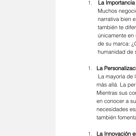
La Importancia 
 	Muchos negocios no se dan cuenta del poder de contar una historia auténtica. Una 
	narrativa bien elaborada no solo conecta emocionalmente con tus clientes, sino que 
	también te diferencia en un mercado saturado. Si sus competidores se centran 	
	únicamente en sus productos o servicios, usted puede centrarse en la historia detrás 
	de su marca: ¿Qué le motivó a comenzar? ¿Cuáles son sus valores? Mostrar la 	
	humanidad de 
La Personalizaci
 La mayoría de las empresas ofrecen un servicio al cliente básico, pero pocos van 
más allá. La pe
Mientras sus co
en conocer a su
necesidades espe
también fomenta 
La Innovación en