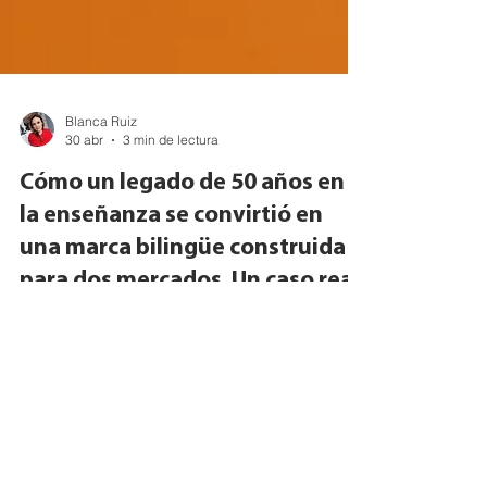
Blanca Ruiz
30 abr
3 min de lectura
Cómo un legado de 50 años en
la enseñanza se convirtió en
una marca bilingüe construida
para dos mercados. Un caso real
de branding y diseño para
dueños de negocios hispanos.
What happens when a lifetime of teaching,
cultural pride, and a proven literacy method need
to become a brand? This is how Maestra Abuela
went from a family vision to a bilingual identity