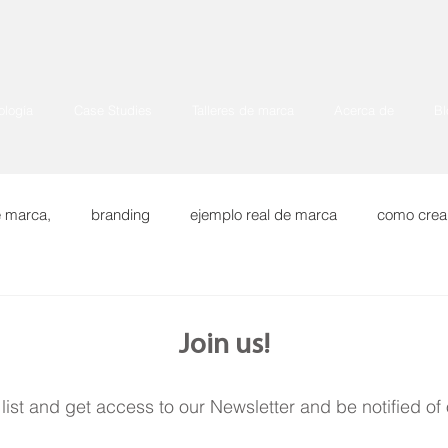
logía
Case Studies
Talleres de marca
Acerca de
Bl
e marca,
branding
ejemplo real de marca
como crea
a
BRAND STORY
Marcas para exportar
Join us!
 list and get access to our Newsletter and be notified of