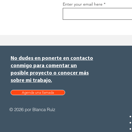
Enter your email here
No dudes en ponerte en contacto
conmigo para comentar un
posible proyecto o conocer más
sobre mi trabajo.
Agenda una llamada
© 2026 por Blanca Ruìz