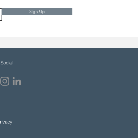
Sign Up
Social
rivacy